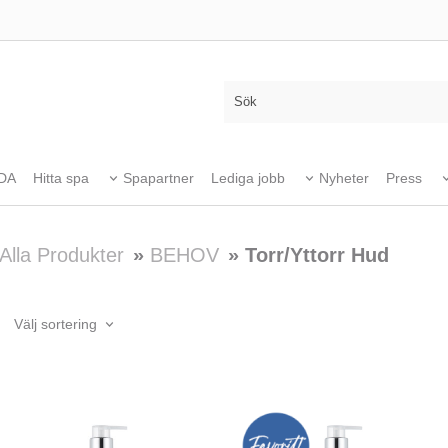
DA
Hitta spa
Spapartner
Lediga jobb
Nyheter
Press
Alla Produkter
»
BEHOV
» Torr/yttorr Hud
Välj sortering