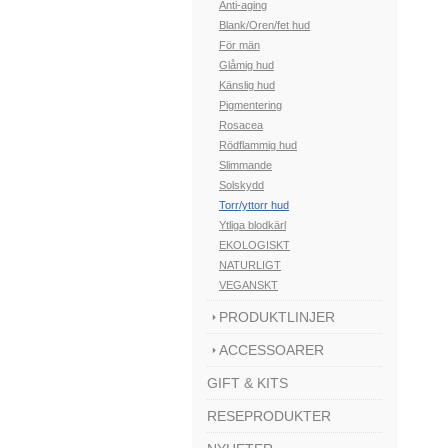
Anti-aging
Blank/Oren/fet hud
För män
Glåmig hud
Känslig hud
Pigmentering
Rosacea
Rödflammig hud
Slimmande
Solskydd
Torr/yttorr hud
Ytliga blodkärl
EKOLOGISKT
NATURLIGT
VEGANSKT
PRODUKTLINJER
ACCESSOARER
GIFT & KITS
RESEPRODUKTER