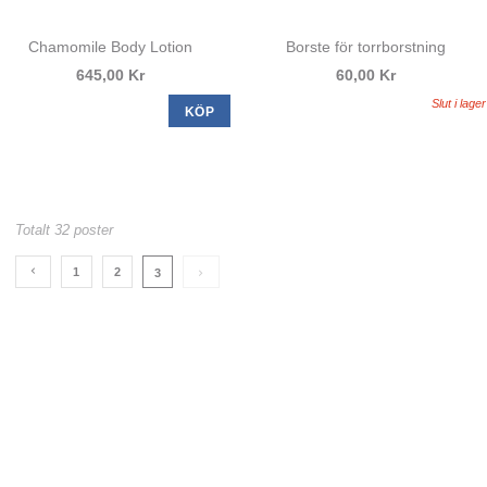
Chamomile Body Lotion
Borste för torrborstning
645,00 Kr
60,00 Kr
Slut i lager
KÖP
Totalt 32 poster
1
2
3