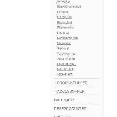
Anti-aging
Blank/Oren/fet hud
För män
Glåmig hud
Känslig hud
Pigmentering
Rosacea
Rödflammig hud
Slimmande
Solskydd
Torr/yttorr hud
Ytliga blodkärl
EKOLOGISKT
NATURLIGT
VEGANSKT
PRODUKTLINJER
ACCESSOARER
GIFT & KITS
RESEPRODUKTER