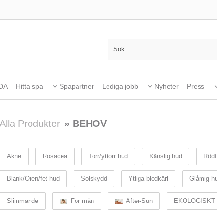
DA
Hitta spa
Spapartner
Lediga jobb
Nyheter
Press
Alla Produkter
» BEHOV
Akne
Rosacea
Torr/yttorr hud
Känslig hud
Rödf
Blank/Oren/fet hud
Solskydd
Ytliga blodkärl
Glåmig h
Slimmande
För män
After-Sun
EKOLOGISKT