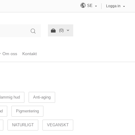
SE
Logga in
(0)
Om oss
Kontakt
lammig hud
Anti-aging
ud
Pigmentering
NATURLIGT
VEGANSKT