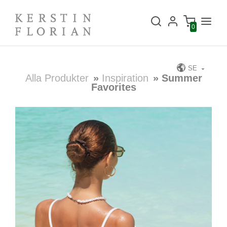
0
SE
Alla Produkter
»
Inspiration
» Summer
Favorites