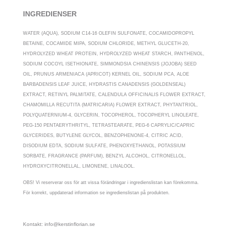
INGREDIENSER
WATER (AQUA), SODIUM C14-16 OLEFIN SULFONATE, COCAMIDOPROPYL
BETAINE, COCAMIDE MIPA, SODIUM CHLORIDE, METHYL GLUCETH-20,
HYDROLYZED WHEAT PROTEIN, HYDROLYZED WHEAT STARCH, PANTHENOL,
SODIUM COCOYL ISETHIONATE, SIMMONDSIA CHINENSIS (JOJOBA) SEED
OIL, PRUNUS ARMENIACA (APRICOT) KERNEL OIL, SODIUM PCA, ALOE
BARBADENSIS LEAF JUICE, HYDRASTIS CANADENSIS (GOLDENSEAL)
EXTRACT, RETINYL PALMITATE, CALENDULA OFFICINALIS FLOWER EXTRACT,
CHAMOMILLA RECUTITA (MATRICARIA) FLOWER EXTRACT, PHYTANTRIOL,
POLYQUATERNIUM-4, GLYCERIN, TOCOPHEROL, TOCOPHERYL LINOLEATE,
PEG-150 PENTAERYTHRITYL, TETRASTEARATE, PEG-6 CAPRYLIC/CAPRIC
GLYCERIDES, BUTYLENE GLYCOL, BENZOPHENONE-4, CITRIC ACID,
DISODIUM EDTA, SODIUM SULFATE, PHENOXYETHANOL, POTASSIUM
SORBATE, FRAGRANCE (PARFUM), BENZYL ALCOHOL, CITRONELLOL,
HYDROXYCITRONELLAL, LIMONENE, LINALOOL.
OBS! Vi reserverar oss för att vissa förändringar i ingredienslistan kan förekomma.
För korrekt, uppdaterad information se ingredienslistan på produkten.
Kontakt: info@kerstinflorian.se