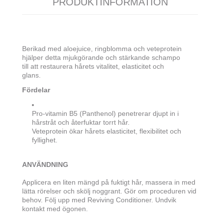
PRODUKTINFORMATION
Berikad med aloejuice, ringblomma och veteprotein
hjälper detta mjukgörande och stärkande schampo
till att restaurera hårets vitalitet, elasticitet och
glans.
Fördelar
Pro-vitamin B5 (Panthenol) penetrerar djupt in i
hårstråt och återfuktar torrt hår.
Veteprotein ökar hårets elasticitet, flexibilitet och
fyllighet.
ANVÄNDNING
Applicera en liten mängd på fuktigt hår, massera in med
lätta rörelser och skölj noggrant. Gör om proceduren vid
behov. Följ upp med Reviving Conditioner. Undvik
kontakt med ögonen.