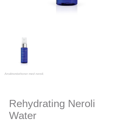
Ansiktsmist/toner med neroli.
Rehydrating Neroli
Water