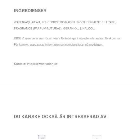
INGREDIENSER
WATER/AQUA/EAU, LEUCONOSTOC/RADISH ROOT FERMENT FILTRATE,
FRAGRANCE (PARFUM-NATURAL), GERANIOL, LINALOOL.
OBS! Vi reserverar oss för att vissa förändringar i ingredienslistan kan förekomma.
För korrekt, uppdaterad information se ingredienslistan på produkten.
Kontakt: info@kerstinflorian.se
DU KANSKE OCKSÅ ÄR INTRESSERAD AV: