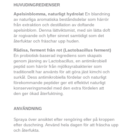
HUVUDINGREDIENSER
Apelsinblomma, naturligt hydrolat
En blandning
av naturliga aromatiska beståndsdelar som härrör
från extraktion och destillation av doftande
apelsinblom. Denna lättviktsmist, med sin lätta doft
är rogivande och lyfter sinnet samtidigt som det
återfuktar och fräschar upp huden.
Rädisa, ferment från rot (Lactobacillus ferment)
En probiotisk-baserad ingrediens som skapats
genom jäsning av Lactobacillus, en antimikrobiell
peptid som härrör från mjölksyrabakterier som
traditionellt har använts för att göra jäst kimchi och
surkål. Dess antimikrobiella fördelar och naturligt
förekommande peptider ger ett effektivt naturligt
konserveringsmedel med den extra fördelen att
den ger ökad återfuktning.
ANVÄNDNING
Spraya över ansiktet efter rengöring eller på kroppen
efter duschning. Använd hela dagen för att fräscha upp
och återfukta.