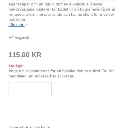
egenskaper och en härlig doft av eukalyptus. Dessa
handskördade kristaller tar badet till en högre nivå då de är
renande, återmineraliserande och känns skönt för muskler
och leder.
Läs mer
Vegansk
115,00 KR
Slut i lager
Ange din e-postadress för att bevaka denna artikel. Du blir
meddelad när artikeln åter är i lager.
Lagerstatus:
Ej i lager