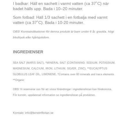
I badkar: Häll en sachett i varmt vatten (ca 37˚C) när
badet hälls upp. Bada i 10–20 minuter.
Som fotbad: Häll 1/3 sachett i en fotbalja med varmt
vatten (ca 37˚C). Bada i 10-20 minuter.
OBS! Kontraindikationer för denna produkt är barn under 6 år, gravida, högt
blodtryck eller hjärtsjukdom.
INGREDIENSER
SEA SALT (MARIS SALT), *MINERAL SALT (CONTAINING: SODIUM, POTASSIUM,
MAGNESIUM, CALCIUM, IRON, LITHIUM, SILVER, ZINC), **EUCALYPTUS
GLOBULUS LEAF OIL, LIMONENE. *Contains over 60 minerals and trace elements
**Organic
OBS! Vi reserverar oss för att vissa förändringar i ingredienslistan kan förekomma.
För korrekt, uppdaterad information se ingredienslistan på produkten.
Kontakt: info@kerstinflorian.se