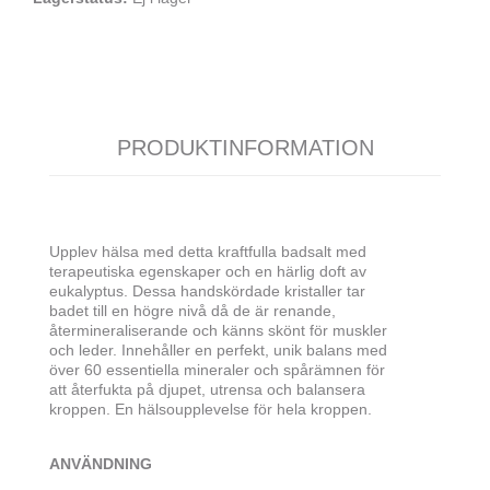
PRODUKTINFORMATION
Upplev hälsa med detta kraftfulla badsalt med
terapeutiska egenskaper och en härlig doft av
eukalyptus. Dessa handskördade kristaller tar
badet till en högre nivå då de är renande,
återmineraliserande och känns skönt för muskler
och leder. Innehåller en perfekt, unik balans med
över 60 essentiella mineraler och spårämnen för
att återfukta på djupet, utrensa och balansera
kroppen. En hälsoupplevelse för hela kroppen.
ANVÄNDNING