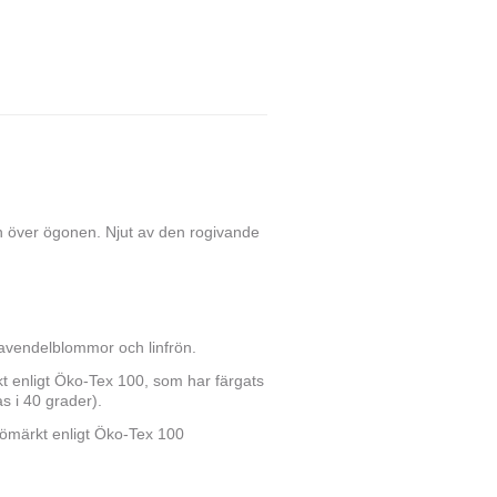
 över ögonen. Njut av den rogivande
avendelblommor och linfrön.
t enligt Öko-Tex 100, som har färgats
s i 40 grader).
ömärkt enligt Öko-Tex 100