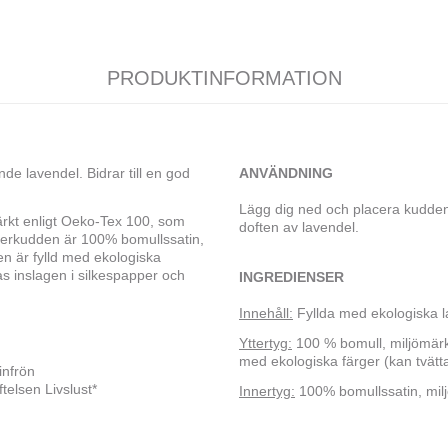
PRODUKTINFORMATION
e lavendel. Bidrar till en god
ANVÄNDNING
Lägg dig ned och placera kudden
ömärkt enligt Oeko-Tex 100, som
doften av lavendel.
nnerkudden är 100% bomullssatin,
n är fylld med ekologiska
s inslagen i silkespapper och
INGREDIENSER
Innehåll:
Fyllda med ekologiska l
Yttertyg:
100 % bomull, miljömärk
med ekologiska färger (kan tvätta
infrön
elsen Livslust*
Innertyg:
100% bomullssatin, milj