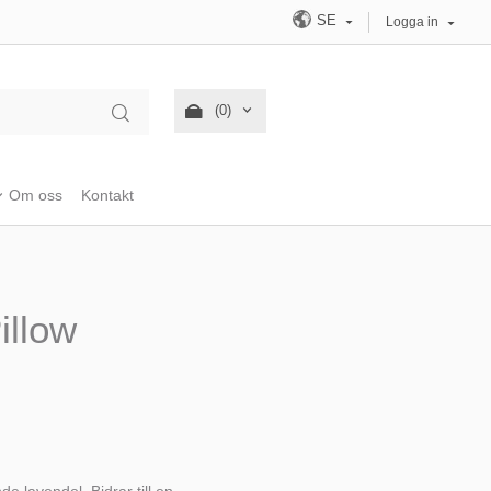
SE
Logga in
(0)
Om oss
Kontakt
illow
e lavendel. Bidrar till en