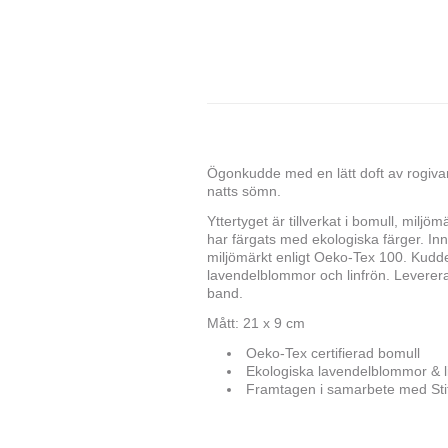
Ögonkudde med en lätt doft av rogivand
natts sömn.
Yttertyget är tillverkat i bomull, milj
har färgats med ekologiska färger. I
miljömärkt enligt Oeko-Tex 100. Kudde
lavendelblommor och linfrön. Leverera
band.
Mått: 21 x 9 cm
Oeko-Tex certifierad bomull
Ekologiska lavendelblommor & l
Framtagen i samarbete med Stift