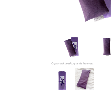
Ögonmask med lugnande lavendel.