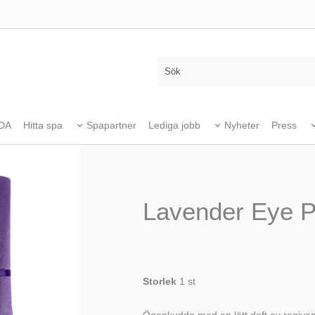
DA
Hitta spa
Spapartner
Lediga jobb
Nyheter
Press
Lavender Eye P
Storlek
1 st
Ögonkudde med en lätt doft av rogivand