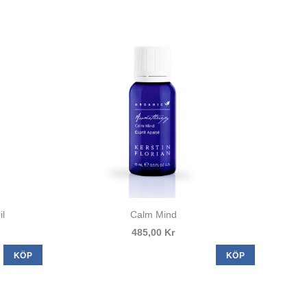
il
Calm Mind
485,00 Kr
KÖP
KÖP