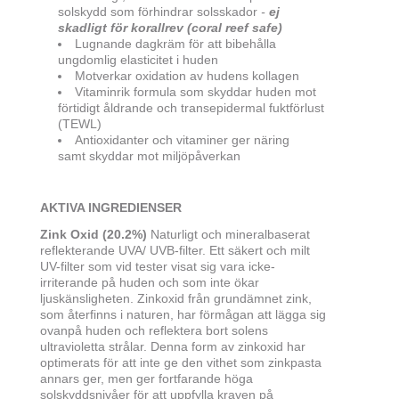
solskydd som förhindrar solsskador
-
ej
skadligt för korallrev (coral reef safe)
Lugnande dagkräm för att bibehålla
ungdomlig elasticitet i huden
Motverkar oxidation av hudens kollagen
Vitaminrik formula som skyddar huden mot
förtidigt åldrande och transepidermal fuktförlust
(TEWL)
Antioxidanter och vitaminer ger näring
samt skyddar mot miljöpåverkan
AKTIVA INGREDIENSER
Zink Oxid (20.2%)
Naturligt och mineralbaserat
reflekterande UVA/ UVB-filter. Ett säkert och milt
UV-filter som vid tester visat sig vara icke-
irriterande på huden och som inte ökar
ljuskänsligheten. Zinkoxid från grundämnet zink,
som återfinns i naturen, har förmågan att lägga sig
ovanpå huden och reflektera bort solens
ultravioletta strålar. Denna form av zinkoxid har
optimerats för att inte ge den vithet som zinkpasta
annars ger, men ger fortfarande höga
solskyddsnivåer för att uppfylla kraven på