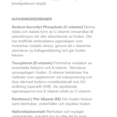
bredspektrum-skydd.
HUVUDINGREDIENSER
Sodium Ascorbyl Phosphate (C-vitamin)
Denna
milda och stabila form av C-vitamin omvandlas till
askorbinsyra när den absorberats av huden. Det
har kraftfulla antioxidativa egenskaper som
motverkar oxidativ stress, genom att c-vitaminet
stimulerar ny kollagenbildning och gör huden
klarare.
Tocopherol (E-vitamin)
Förhindrar oxidation av
essentiella fettsyror och A-vitamin. Stimulerar
syreupptaget i huden. E-vitamin bekämpar fria
radikaler som uppkommer vid solexponering och
ökar därmed hudens motståndskraft mot UV-
strålning (speciellt UVB). De skyddande
egenskaperna hos E-vitamin stöds av C-vitamin.
Panthenol ( Pro-Vitamin B5)
Gör huden fastare
samt återfuktar, underhåller och skyddar huden.
Hallonbladsextrakt
Återfuktar och mjukgör
väderkänslig, naturligt torr hy eller fet hy med