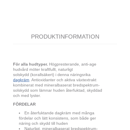
PRODUKTINFORMATION
För alla hudtyper.
Högpresterande, anti-age
hudvård möter kraftfullt, naturligt
solskydd (korallsäkert) i denna näringsrika
dagkräm
. Antioxidanter och aktiva växtextrakt
kombinerat med mineralbaserat bredspektrum-
solskydd som lämnar huden återfuktad, skyddad
och med lyster.
FÖRDELAR
En återfuktande dagkräm med många
fördelar och lätt konsistens, som både ger
näring och skydd till huden
Naturligt, mineralbaserat bredspektrum-