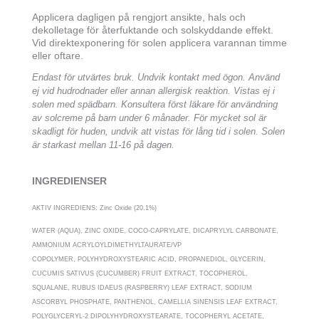
Applicera dagligen på rengjort ansikte, hals och
dekolletage för återfuktande och solskyddande effekt.
Vid direktexponering för solen applicera varannan timme
eller oftare.
Endast för utvärtes bruk. Undvik kontakt med ögon. Använd
ej vid hudrodnader eller annan allergisk reaktion. Vistas ej i
solen med spädbarn. Konsultera först läkare för användning
av solcreme på barn under 6 månader. För mycket sol är
skadligt för huden, undvik att vistas för lång tid i solen. Solen
är starkast mellan 11-16 på dagen.
INGREDIENSER
AKTIV INGREDIENS: Zinc Oxide (20.1%)
WATER (AQUA), ZINC OXIDE, COCO-CAPRYLATE, DICAPRYLYL CARBONATE,
AMMONIUM ACRYLOYLDIMETHYLTAURATE/VP
COPOLYMER, POLYHYDROXYSTEARIC ACID, PROPANEDIOL, GLYCERIN,
CUCUMIS SATIVUS (CUCUMBER) FRUIT EXTRACT, TOCOPHEROL,
SQUALANE, RUBUS IDAEUS (RASPBERRY) LEAF EXTRACT, SODIUM
ASCORBYL PHOSPHATE, PANTHENOL, CAMELLIA SINENSIS LEAF EXTRACT,
POLYGLYCERYL-2 DIPOLYHYDROXYSTEARATE, TOCOPHERYL ACETATE,