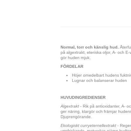
Normal, torr och känslig hud.
Återfu
på algextrakt, eteriska oljor, A- och E
gör huden mjuk.
FÖRDELAR
Höjer omedelbart hudens fuktni
Lugnar och balanserar huden
HUVUDINGREDIENSER
Algextrakt
- Rik på antioxidanter, A- 
ger näring, klargör och främjar huden
Djuprengörande.
Ekologiskt curryeternellextrakt -
Regen
uppfriskande, motverkar ojämn hudto