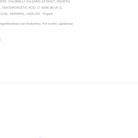
TATE, CHLORELLA VULGARIS EXTRACT, PELVETIA
 DEHYDROACETIC ACID, CI 42090 (BLUE 1),
LLOL, GERANIOL, LINALOOL. *Organic
i ingredienslistan kan förekomma. För korrekt, uppdaterad
n