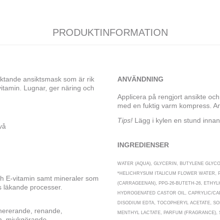
PRODUKTINFORMATION
ktande ansiktsmask som är rik
ANVÄNDNING
-vitamin. Lugnar, ger näring och
Applicera på rengjort ansikte och
med en fuktig varm kompress. Anv
Tips!
Lägg i kylen en stund innan
vå
INGREDIENSER
WATER (AQUA), GLYCERIN, BUTYLENE GLYC
*HELICHRYSUM ITALICUM FLOWER WATER,
och E-vitamin samt mineraler som
(CARRAGEENAN), PPG-26-BUTETH-26, ETHY
s läkande processer.
HYDROGENATED CASTOR OIL, CAPRYLIC/CAP
DISODIUM EDTA, TOCOPHERYL ACETATE, S
ererande, renande,
MENTHYL LACTATE, PARFUM (FRAGRANCE), 
n, mjukgörande.