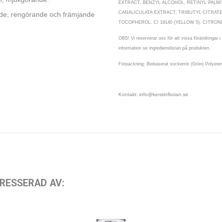
EXTRACT, BENZYL ALCOHOL, RETINYL PALMI
CANALICULATA EXTRACT, TRIBUTYL CITRATE,
de, rengörande och främjande
TOCOPHEROL, CI 19140 (YELLOW 5), CITRONE
OBS! Vi reserverar oss för att vissa förändringar 
information se ingredienslistan på produkten.
Förpackning: Biobaserat sockerrör (Grön) Polyete
Kontakt: info@kerstinflorian.se
RESSERAD AV: