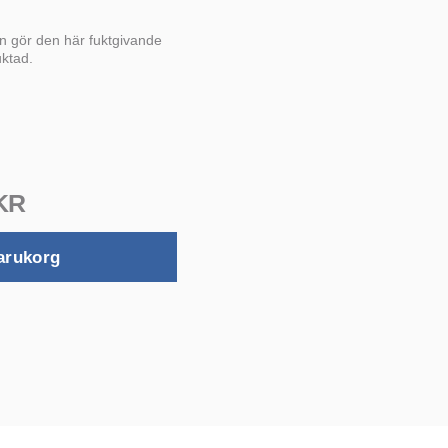
min gör den här fuktgivande
ktad.
 KR
arukorg