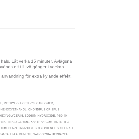
 hals. Låt verka 15 minuter. Avlägsna
änds ett till två gånger i veckan.
 användning för extra kylande effekt.
OL, METHYL GLUCETH-20, CARBOMER,
 PHENOXYETHANOL, CHONDRUS CRISPUS
LHEXYLGLYCERIN, SODIUM HYDROXIDE, PEG-40
RIC TRIGLYCERIDE, XANTHAN GUM, BUTETH-3,
ODIUM BENZOTRIAZOLYL BUTYLPHENOL SULFONATE,
SANTALUM ALBUM OIL, SALICORNIA HERBACEA