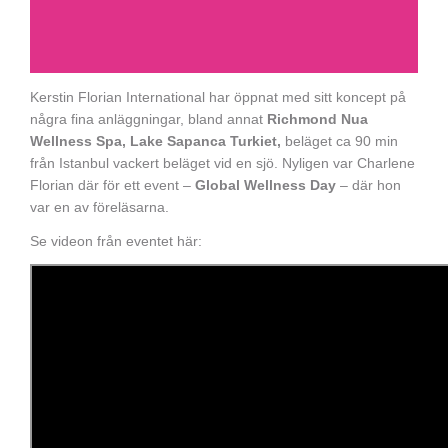
Kerstin Florian International har öppnat med sitt koncept på
några fina anläggningar, bland annat
Richmond Nua
Wellness Spa, Lake Sapanca Turkiet,
beläget ca 90 min
från Istanbul vackert beläget vid en sjö. Nyligen var Charlene
Florian där för ett event –
Global Wellness Day
– där hon
var en av föreläsarna.
Se videon från eventet här: