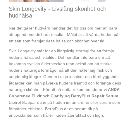
Skin Longevity - Livslång skönhet och
hudhälsa
När det gäller hudvård handlar det för oss om mer än bara
att uppnå omedelbara resultat. Målet är att vårda huden på
ett sätt som främjar dess hälsa och skönhet över tid.
Skin Longevity står för en långsiktig strategi för att främja
hudens hälsa och vitalitet. Det handlar inte bara om att
bekämpa synliga ålderstecken utan också om att stärka
hudens naturliga förmågor så att den håller sig frisk och
ungdomlig längre. Genom tidiga insatser och förebyggande
åtgärder kan man påverka hudens framtid och förlänga dess
naturliga skönhet. För att nå detta rekommenderar vi
ANDA
Coherence Elixir
och
Clarifying BerryPlus Repair Serum
.
Elixiret klappar du in på huden innan crème eller serum som
förstärker effekten. BerryPlus är ett serum rik på
antioxidanter som håller huden återfuktad och lugn.