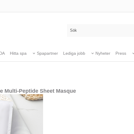
DA
Hitta spa
Spapartner
Lediga jobb
Nyheter
Press
e Multi-Peptide Sheet Masque