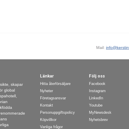
Mail:
info@kerstin
Länkar
Följ oss
Hitta återförsäljare
Facebook
nsikte, skapar
r global
Nyheter
Instagram
 spahotell,
Företagsansvar
LinkedIn
orian
Kontakt
Youtube
skfödda
Personuppgiftspolicy
MyNewsdesk
välrenommerade
ians
Köpvillkor
Nyhetsbrev
rliga
Vanliga frågor