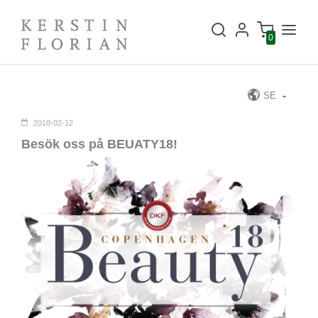
0
SE
2018-02-12
Besök oss på BEUATY18!