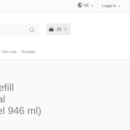
SE
Logga in
(0)
Om oss
Kontakt
fill
al
l 946 ml)