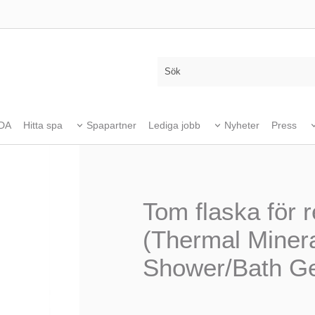
DA
Hitta spa
Spapartner
Lediga jobb
Nyheter
Press
Tom flaska för re
(Thermal Miner
Shower/Bath Ge