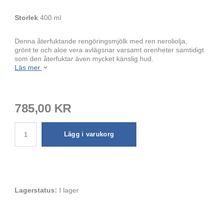
Storlek
400 ml
Denna återfuktande rengöringsmjölk med ren neroliolja,
grönt te och aloe vera avlägsnar varsamt orenheter samtidigt
som den återfuktar även mycket känslig hud.
Läs mer
785,00 KR
Lägg i varukorg
Lagerstatus:
I lager