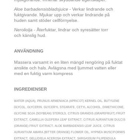
Aloe barbadensisbladsjuice
- Verkar lindrande och
fuktgivande. Mjukar upp och verkar lindrande på
huden samt stöder cellförnyelse.
Neroliolja
- Återfuktar, lindrar och syresätter torr
och känslig hud.
ANVÄNDNING
Massera varsamt in en liten mängd rengöring på fuktat
ansikte och hals. Avlägsna med ljummet vatten eller
med en fuktig varm kompress
INGREDIENSER
WATER (AQUA), PRUNUS ARMENIACA (APRICOT) KERNEL OIL, BUTYLENE
GLYCOL, GLYCERIN, GLYCERYL STEARATE, CETYL ALCOHOL, DIMETHICONE,
GLYCINE SOJA (SOYBEAN) STEROLS, CITRUS GRANDIS (GRAPEFRUIT) FRUIT
EXTRACT, CAMELLIA OLEIFERA LEAF EXTRACT, CITRUS AURANTIUM DULCIS
(ORANGE) FRIUT EXTRACT, ALOE BARBADENSIS LEAF JUICE, CITRUS
AURANTIUM AMARA (BITTER ORANGE) FLOWER OIL, HYPNEA MUSCIFORMIS
EXTRACT, GELLIDIELA ACEROSA EXTRACT, SARGASSUM FILIPENDULA