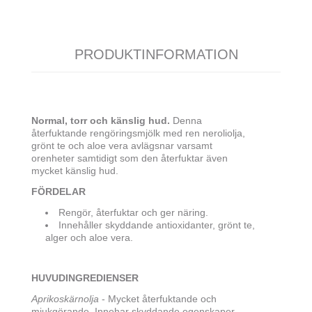
PRODUKTINFORMATION
Normal, torr och känslig hud.
Denna
återfuktande rengöringsmjölk med ren neroliolja,
grönt te och aloe vera avlägsnar varsamt
orenheter samtidigt som den återfuktar även
mycket känslig hud.
FÖRDELAR
Rengör, återfuktar och ger näring.
Innehåller skyddande antioxidanter, grönt te,
alger och aloe vera.
HUVUDINGREDIENSER
Aprikoskärnolja
- Mycket återfuktande och
mjukgörande. Innehar skyddande egenskaper.