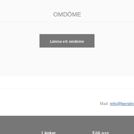
OMDÖME
Lämna ett omdöme
Mail:
info@kerstin
Länkar
Följ oss