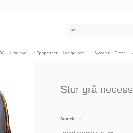
DA
Hitta spa
Spapartner
Lediga jobb
Nyheter
Press
Stor grå necess
Storlek
1 st
Stor grå necessär 33x22 cm