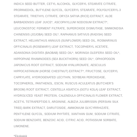
INDICA SEED BUTTER, CETYL ALCOHOL, GLYCERYL STEARATE CITRATE,
PROPANEDIOL, BUTYLENE GLYCOL, GLYCERYL STEARATE, POLYGLYCERYL-3
STEARATE, TRIETHYL CITRATE, ORYZA SATIVA (RICE) EXTRACT, ALOE
BARBADENSIS LEAF JUICE*, ASCOPHYLLUM NODOSUM EXTRACT*,
LEUCONOSTOC FERMENT FILTRATE, SUPEROXIDE DISMUTASE, SIMMONDSIA
CHINENSIS (JOJOBA) SEED OIL*, RAPHANUS SATIVUS (RADISH) SEED
EXTRACT, HELIANTHUS ANNUUS (SUNFLOWER) SEED OIL, ROSMARINUS
OFFICINALIS (ROSEMARY) LEAF EXTRACT, TOCOPHERYL ACETATE,
ADANSONIA DIGITATA (BAOBAB) SEED OIL*, MORINGA OLEIFERA SEED OIL*,
HIPPOPHAE RHAMNOIDES (SEA BUCKTHORN) SEED OIL*, OPHIOPOGON
JAPONICUS ROOT EXTRACT, SODIUM HYALURONATE, AESCULUS
HIPPOCASTANUM (HORSE CHESTNUT) EXTRACT*, FRUCTOSE, GLYCERYL
CAPRYLATE, HYDROGENATED LECITHIN, SOYBEAN PEROXIDASE,
TOCOPHEROL, PANTHENOL, ESCIN, RUSCUS ACULEATUS (BUTCHER'S
BROOM) ROOT EXTRACT, CENTELLA ASIATICA (GOTU KOLA) LEAF EXTRACT,
HYDROLYZED YEAST PROTEIN, CALENDULA OFFICINALIS FLOWER EXTRACT,
ACETYL TETRAPEPTIDE-5, ARGININE, ALBIZIA JULIBRISSIN (PERSIAN SILK
TREE) BARK EXTRACT, DARUTOSIDE, AMMONIUM GLYCYRRHIZATE,
PENTYLENE GLYCOL, SODIUM PHYTATE, XANTHAN GUM, SODIUM CITRATE,
SODIUM BENZOATE, BENZOIC ACID, CITRIC ACID, POTASSIUM SORBATE,
LIMONENE.
*Ekologisk