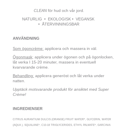
CLEAN
för hud och vår jord.
NATURLIG • EKOLOGISK • VEGANSK
• ÅTERVINNINGSBAR
ANVÄNDNING
Som ögoncrème:
applicera och massera in väl.
Ögonmask;
applicera under ögonen och på ögonlocken,
låt verka I 15-20 minuter, massera in eventuell
kvarvarande crème.
Behandling:
applicera generöst och låt verka under
natten.
Upptäck motsvarande produkt för ansiktet med Super
Crème!
INGREDIENSER
CITRUS AURANTIUM DULCIS (ORANGE) FRUIT WATER*, GLYCERIN, WATER
(AQUA ), SQUALANE*, C10-18 TRIGLYCERIDES, ETHYL PALMATE*, GARCINIA