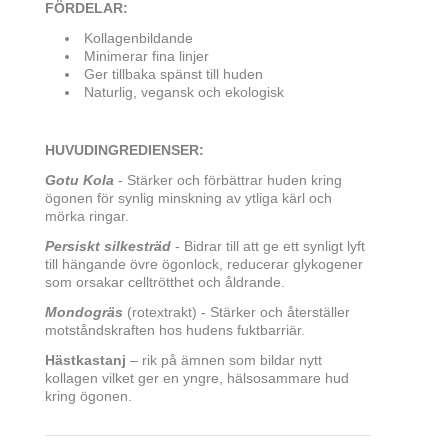
FÖRDELAR:
Kollagenbildande
Minimerar fina linjer
Ger tillbaka spänst till huden
Naturlig, vegansk och ekologisk
HUVUDINGREDIENSER:
Gotu Kola
- Stärker och förbättrar huden kring
ögonen för synlig minskning av ytliga kärl och
mörka ringar.
Persiskt silkesträd
- Bidrar till att ge ett synligt lyft
till hängande övre ögonlock, reducerar glykogener
som orsakar celltrötthet och åldrande.
Mondogräs
(rotextrakt) - Stärker och återställer
motståndskraften hos hudens fuktbarriär.
Hästkastanj
– rik på ämnen som bildar nytt
kollagen vilket ger en yngre, hälsosammare hud
kring ögonen.