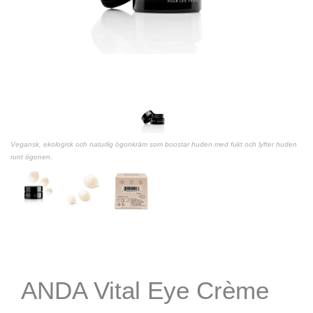
Vegansk, ekologisk och naturlig ögonkräm som boostar huden med fukt och lyfter huden
runt ögonen.
ANDA Vital Eye Crème