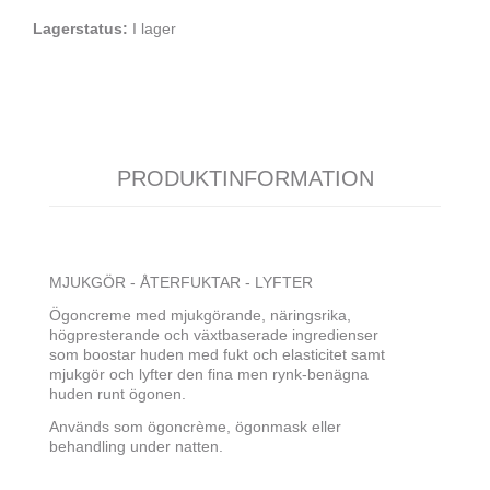
Lagerstatus:
I lager
PRODUKTINFORMATION
MJUKGÖR - ÅTERFUKTAR - LYFTER
Ögoncreme med mjukgörande, näringsrika,
högpresterande och växtbaserade ingredienser
som boostar huden med fukt och elasticitet samt
mjukgör och lyfter den fina men rynk-benägna
huden runt ögonen.
Används som ögoncrème, ögonmask eller
behandling under natten.