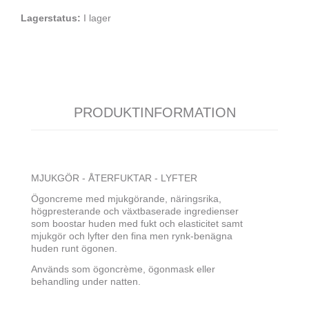
Lagerstatus:
I lager
PRODUKTINFORMATION
MJUKGÖR - ÅTERFUKTAR - LYFTER
Ögoncreme med mjukgörande, näringsrika,
högpresterande och växtbaserade ingredienser
som boostar huden med fukt och elasticitet samt
mjukgör och lyfter den fina men rynk-benägna
huden runt ögonen.
Används som ögoncrème, ögonmask eller
behandling under natten.