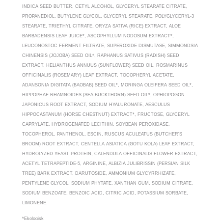
INDICA SEED BUTTER, CETYL ALCOHOL, GLYCERYL STEARATE CITRATE,
PROPANEDIOL, BUTYLENE GLYCOL, GLYCERYL STEARATE, POLYGLYCERYL-3
STEARATE, TRIETHYL CITRATE, ORYZA SATIVA (RICE) EXTRACT, ALOE
BARBADENSIS LEAF JUICE*, ASCOPHYLLUM NODOSUM EXTRACT*,
LEUCONOSTOC FERMENT FILTRATE, SUPEROXIDE DISMUTASE, SIMMONDSIA
CHINENSIS (JOJOBA) SEED OIL*, RAPHANUS SATIVUS (RADISH) SEED
EXTRACT, HELIANTHUS ANNUUS (SUNFLOWER) SEED OIL, ROSMARINUS
OFFICINALIS (ROSEMARY) LEAF EXTRACT, TOCOPHERYL ACETATE,
ADANSONIA DIGITATA (BAOBAB) SEED OIL*, MORINGA OLEIFERA SEED OIL*,
HIPPOPHAE RHAMNOIDES (SEA BUCKTHORN) SEED OIL*, OPHIOPOGON
JAPONICUS ROOT EXTRACT, SODIUM HYALURONATE, AESCULUS
HIPPOCASTANUM (HORSE CHESTNUT) EXTRACT*, FRUCTOSE, GLYCERYL
CAPRYLATE, HYDROGENATED LECITHIN, SOYBEAN PEROXIDASE,
TOCOPHEROL, PANTHENOL, ESCIN, RUSCUS ACULEATUS (BUTCHER'S
BROOM) ROOT EXTRACT, CENTELLA ASIATICA (GOTU KOLA) LEAF EXTRACT,
HYDROLYZED YEAST PROTEIN, CALENDULA OFFICINALIS FLOWER EXTRACT,
ACETYL TETRAPEPTIDE-5, ARGININE, ALBIZIA JULIBRISSIN (PERSIAN SILK
TREE) BARK EXTRACT, DARUTOSIDE, AMMONIUM GLYCYRRHIZATE,
PENTYLENE GLYCOL, SODIUM PHYTATE, XANTHAN GUM, SODIUM CITRATE,
SODIUM BENZOATE, BENZOIC ACID, CITRIC ACID, POTASSIUM SORBATE,
LIMONENE.
*Ekologisk