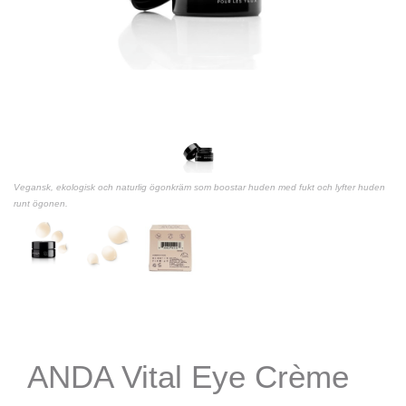
Vegansk, ekologisk och naturlig ögonkräm som boostar huden med fukt och lyfter huden
runt ögonen.
ANDA Vital Eye Crème