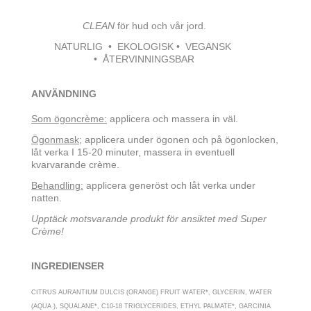
CLEAN
för hud och vår jord.
NATURLIG • EKOLOGISK • VEGANSK
• ÅTERVINNINGSBAR
ANVÄNDNING
Som ögoncrème:
applicera och massera in väl.
Ögonmask;
applicera under ögonen och på ögonlocken,
låt verka I 15-20 minuter, massera in eventuell
kvarvarande crème.
Behandling:
applicera generöst och låt verka under
natten.
Upptäck motsvarande produkt för ansiktet med Super
Crème!
INGREDIENSER
CITRUS AURANTIUM DULCIS (ORANGE) FRUIT WATER*, GLYCERIN, WATER
(AQUA ), SQUALANE*, C10-18 TRIGLYCERIDES, ETHYL PALMATE*, GARCINIA