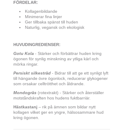
FÖRDELAR:
Kollagenbildande
Minimerar fina linjer
Ger tillbaka spänst till huden
Naturlig, vegansk och ekologisk
HUVUDINGREDIENSER:
Gotu Kola
- Stärker och förbättrar huden kring
ögonen för synlig minskning av ytliga kärl och
mörka ringar.
Persiskt silkesträd
- Bidrar till att ge ett synligt lyft
till hängande övre ögonlock, reducerar glykogener
som orsakar celltrötthet och åldrande.
Mondogräs
(rotextrakt) - Stärker och återställer
motståndskraften hos hudens fuktbarriär.
Hästkastanj
– rik på ämnen som bildar nytt
kollagen vilket ger en yngre, hälsosammare hud
kring ögonen.