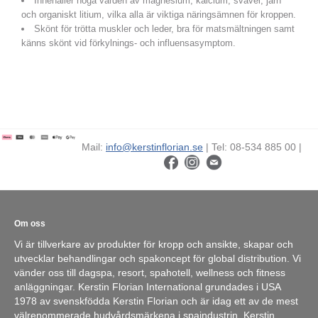
Innehåller höga värden av magnesium, kalcium, svavel, järn
och organiskt litium, vilka alla är viktiga näringsämnen för kroppen.
Skönt för trötta muskler och leder, bra för matsmältningen samt
känns skönt vid förkylnings- och influensasymptom.
Mail:
info@kerstinflorian.se
| Tel: 08-534 885 00 |
Om oss
Vi är tillverkare av produkter för kropp och ansikte, skapar och
utvecklar behandlingar och spakoncept för global distribution. Vi
vänder oss till dagspa, resort, spahotell, wellness och fitness
anläggningar. Kerstin Florian International grundades i USA
1978 av svenskfödda Kerstin Florian och är idag ett av de mest
välrenommerade hudvårdsmärkena i spaindustrin. Kerstin