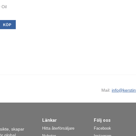
 Oil
KÖP
Mail:
info@kerstin
Länkar
Följ oss
Hitta återförsäljare
Facebook
nsikte, skapar
r global
Nyheter
Instagram