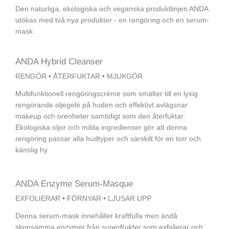
Den naturliga, ekologiska och veganska produktlinjen ANDA
utökas med två nya produkter - en rengöring och en serum-
mask.
ANDA Hybrid Cleanser
RENGÖR • ÅTERFUKTAR • MJUKGÖR
Multifunktionell rengöringscrème som smälter till en lyxig
rengörande oljegelé på huden och effektivt avlägsnar
makeup och orenheter samtidigt som den återfuktar.
Ekologiska oljor och milda ingredienser gör att denna
rengöring passar alla hudtyper och särskilt för en torr och
känslig hy.
ANDA Enzyme Serum-Masque
EXFOLIERAR • FÖRNYAR • LJUSAR UPP
Denna serum-mask innehåller kraftfulla men ändå
skonsamma enzymer från superfrukter som exfolierar och