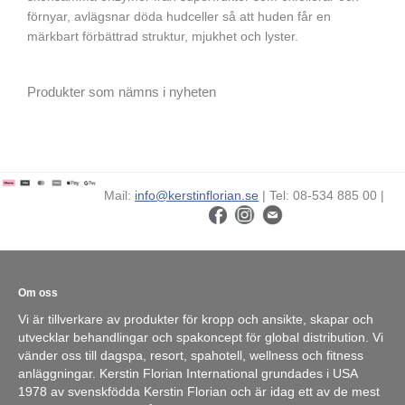
förnyar, avlägsnar döda hudceller så att huden får en
märkbart förbättrad struktur, mjukhet och lyster.
Produkter som nämns i nyheten
Mail:
info@kerstinflorian.se
| Tel: 08-534 885 00 |
Om oss
Vi är tillverkare av produkter för kropp och ansikte, skapar och
utvecklar behandlingar och spakoncept för global distribution. Vi
vänder oss till dagspa, resort, spahotell, wellness och fitness
anläggningar. Kerstin Florian International grundades i USA
1978 av svenskfödda Kerstin Florian och är idag ett av de mest