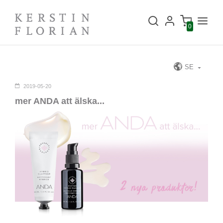
0
SE
2019-05-20
mer ANDA att älska...