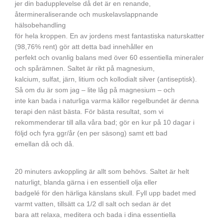
jer din badupplevelse då det är en renande,
återmineraliserande och muskelavslappnande
hälsobehandling
för hela kroppen. En av jordens mest fantastiska naturskatter
(98,76% rent) gör att detta bad innehåller en
perfekt och ovanlig balans med över 60 essentiella mineraler
och spårämnen. Saltet är rikt på magnesium,
kalcium, sulfat, järn, litium och kollodialt silver (antiseptisk).
Så om du är som jag – lite låg på magnesium – och
inte kan bada i naturliga varma källor regelbundet är denna
terapi den näst bästa. För bästa resultat, som vi
rekommenderar till alla våra bad; gör en kur på 10 dagar i
följd och fyra ggr/år (en per säsong) samt ett bad
emellan då och då.
20 minuters avkoppling är allt som behövs. Saltet är helt
naturligt, blanda gärna i en essentiell olja eller
badgelé för den härliga känslans skull. Fyll upp badet med
varmt vatten, tillsätt ca 1/2 dl salt och sedan är det
bara att relaxa, meditera och bada i dina essentiella