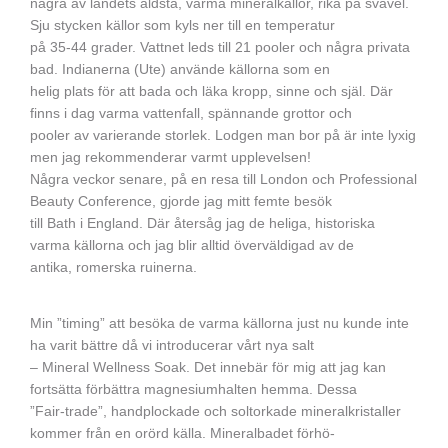
några av landets äldsta, varma mineralkällor, rika på svavel.
Sju stycken källor som kyls ner till en temperatur
på 35-44 grader. Vattnet leds till 21 pooler och några privata
bad. Indianerna (Ute) använde källorna som en
helig plats för att bada och läka kropp, sinne och själ. Där
finns i dag varma vattenfall, spännande grottor och
pooler av varierande storlek. Lodgen man bor på är inte lyxig
men jag rekommenderar varmt upplevelsen!
Några veckor senare, på en resa till London och Professional
Beauty Conference, gjorde jag mitt femte besök
till Bath i England. Där återsåg jag de heliga, historiska
varma källorna och jag blir alltid överväldigad av de
antika, romerska ruinerna.
Min ”timing” att besöka de varma källorna just nu kunde inte
ha varit bättre då vi introducerar vårt nya salt
– Mineral Wellness Soak. Det innebär för mig att jag kan
fortsätta förbättra magnesiumhalten hemma. Dessa
”Fair-trade”, handplockade och soltorkade mineralkristaller
kommer från en orörd källa. Mineralbadet förhö-