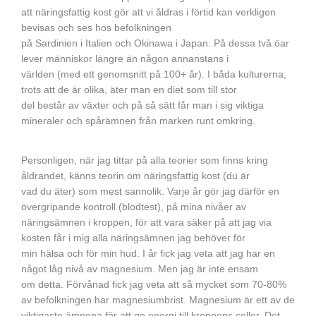
att näringsfattig kost gör att vi åldras i förtid kan verkligen
bevisas och ses hos befolkningen
på Sardinien i Italien och Okinawa i Japan. På dessa två öar
lever människor längre än någon annanstans i
världen (med ett genomsnitt på 100+ år). I båda kulturerna,
trots att de är olika, äter man en diet som till stor
del består av växter och på så sätt får man i sig viktiga
mineraler och spårämnen från marken runt omkring.
Personligen, när jag tittar på alla teorier som finns kring
åldrandet, känns teorin om näringsfattig kost (du är
vad du äter) som mest sannolik. Varje år gör jag därför en
övergripande kontroll (blodtest), på mina nivåer av
näringsämnen i kroppen, för att vara säker på att jag via
kosten får i mig alla näringsämnen jag behöver för
min hälsa och för min hud. I år fick jag veta att jag har en
något låg nivå av magnesium. Men jag är inte ensam
om detta. Förvånad fick jag veta att så mycket som 70-80%
av befolkningen har magnesiumbrist. Magnesium är ett av de
viktigaste ämnena för att ge energi till kroppens celler. Det