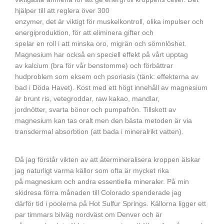
hjälper till att reglera över 300
enzymer, det är viktigt för muskelkontroll, olika impulser och
energiproduktion, för att eliminera gifter och
spelar en roll i att minska oro, migrän och sömnlöshet.
Magnesium har också en speciell effekt på vårt upptag
av kalcium (bra för vår benstomme) och förbättrar
hudproblem som eksem och psoriasis (tänk: effekterna av
bad i Döda Havet). Kost med ett högt innehåll av magnesium
är brunt ris, vetegroddar, raw kakao, mandlar,
jordnötter, svarta bönor och pumpafrön. Tillskott av
magnesium kan tas oralt men den bästa metoden är via
transdermal absorbtion (att bada i mineralrikt vatten).
Då jag förstår vikten av att återmineralisera kroppen älskar
jag naturligt varma källor som ofta är mycket rika
på magnesium och andra essentiella mineraler. På min
skidresa förra månaden till Colorado spenderade jag
därför tid i poolerna på Hot Sulfur Springs. Källorna ligger ett
par timmars bilväg nordväst om Denver och är