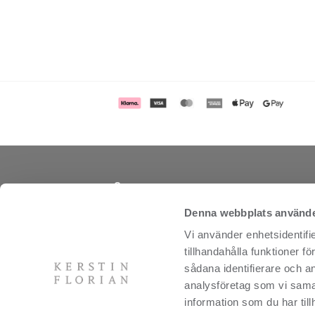
Om oss
Vi är tillverkare av produkter för kropp och a
Denna webbplats använde
och utvecklar behandlingar och spakoncept fö
Vi använder enhetsidentifi
distribution. Vi vänder oss till dagspa, resort,
wellness och fitness anläggningar. Kerstin Fl
tillhandahålla funktioner f
International grundades i USA 1978 av sven
sådana identifierare och a
Kerstin Florian och är idag ett av de mest 
analysföretag som vi sama
hudvårdsmärkena i spaindustrin. Kerstin Flor
information som du har till
spakoncept bygger på gedigen expertis i natu