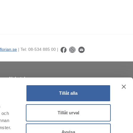
florian.se
| Tel: 08-534 885 00 |
Nyhetsbrev
Prenumerera på vårt nyhetsbrev!
Tillåt alla
n
Tillåt urval
- och
annan
nster.
Avvisa