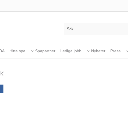
DA
Hitta spa
Spapartner
Lediga jobb
Nyheter
Press
k!