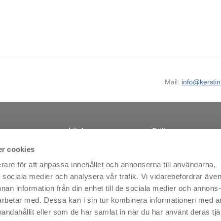
Mail:
info@kerstin
Länkar
Följ oss
Hitta återförsäljare
Facebook
nsikte, skapar
r cookies
r global
Nyheter
Instagram
erare för att anpassa innehållet och annonserna till användarna,
 spahotell,
Företagsansvar
LinkedIn
orian
ör sociala medier och analysera vår trafik. Vi vidarebefordrar äve
Kontakt
Youtube
skfödda
nnan information från din enhet till de sociala medier och annons
Personuppgiftspolicy
MyNewsdesk
välrenommerade
rbetar med. Dessa kan i sin tur kombinera informationen med 
ians
Köpvillkor
Nyhetsbrev
handahållit eller som de har samlat in när du har använt deras tjä
rliga
Vanliga frågor